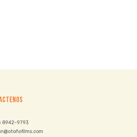
ACTENOS
 8942-9793
ran@otoñofilms.com